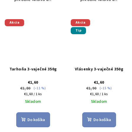
Akcia
Akcia
Tip
Tarhoňa 3-vaječné 350g
Vlásenky 3-vaječné 350g
€1,60
€1,60
€1,80
€1,90
(–11 %)
(–15 %)
Jednotková
Jednotková
€1,60 / 1 ks
€1,60 / 1 ks
cena:
cena:
Skladom
Skladom
Do košíka
Do košíka