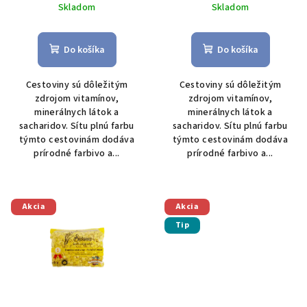
k
cena:
cena:
Skladom
Skladom
t
o
Do košíka
Do košíka
v
Cestoviny sú dôležitým
Cestoviny sú dôležitým
zdrojom vitamínov,
zdrojom vitamínov,
minerálnych látok a
minerálnych látok a
sacharidov. Sítu plnú farbu
sacharidov. Sítu plnú farbu
týmto cestovinám dodáva
týmto cestovinám dodáva
prírodné farbivo a...
prírodné farbivo a...
Akcia
Akcia
Tip