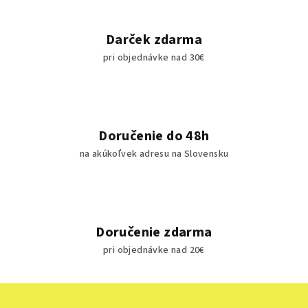
v
k
y
Darček zdarma
v
pri objednávke nad 30€
ý
p
i
s
u
Doručenie do 48h
na akúkoľvek adresu na Slovensku
Doručenie zdarma
pri objednávke nad 20€
Z