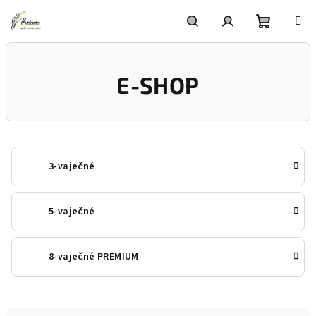
Prejsť
na
obsah
Nákupn
Hľadať
Prihlásenie
E-SHOP
košík
3-vaječné
5-vaječné
8-vaječné PREMIUM