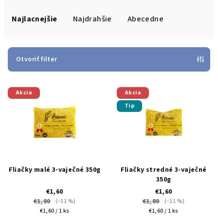
R
a
Najlacnejšie
Najdrahšie
Abecedne
d
e
n
Otvoriť filter
i
V
e
Akcia
Akcia
ý
p
Tip
p
r
i
o
s
d
p
u
r
k
Fliačky malé 3-vaječné 350g
Fliačky stredné 3-vaječné
o
t
350g
€1,60
€1,60
d
o
€1,80
€1,80
(–11 %)
(–11 %)
u
v
Jednotková
Jednotková
€1,60 / 1 ks
€1,60 / 1 ks