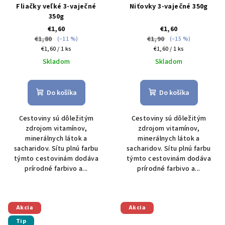
Fliačky veľké 3-vaječné
Niťovky 3-vaječné 350g
350g
€1,60
€1,60
€1,80
€1,90
(–11 %)
(–15 %)
Jednotková
Jednotková
€1,60 / 1 ks
€1,60 / 1 ks
cena:
cena:
Skladom
Skladom
Do košíka
Do košíka
Cestoviny sú dôležitým
Cestoviny sú dôležitým
zdrojom vitamínov,
zdrojom vitamínov,
minerálnych látok a
minerálnych látok a
sacharidov. Sítu plnú farbu
sacharidov. Sítu plnú farbu
týmto cestovinám dodáva
týmto cestovinám dodáva
prírodné farbivo a...
prírodné farbivo a...
Akcia
Akcia
Tip