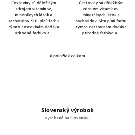
Cestoviny sú dôležitým
Cestoviny sú dôležitým
zdrojom vitamínov,
zdrojom vitamínov,
minerálnych látok a
minerálnych látok a
sacharidov. Sítu plnú farbu
sacharidov. Sítu plnú farbu
týmto cestovinám dodáva
týmto cestovinám dodáva
prírodné farbivo a...
prírodné farbivo a...
8
položiek celkom
O
v
l
á
d
a
c
i
Slovenský výrobok
e
vyrobené na Slovensku
p
r