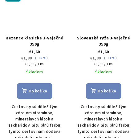
Rezance klasické 3-vaječné
Slovenská ryža 3-vaječné
350g
350g
€1,60
€1,60
€1,90
€1,80
(–15 %)
(–11 %)
Jednotková
Jednotková
€1,60 / 1 ks
€1,60 / 1 ks
cena:
cena:
Skladom
Skladom
Do košíka
Do košíka
Cestoviny sú dôležitým
Cestoviny sú dôležitým
zdrojom vitamínov,
zdrojom vitamínov,
minerálnych látok a
minerálnych látok a
sacharidov. Sítu plnú farbu
sacharidov. Sítu plnú farbu
týmto cestovinám dodáva
týmto cestovinám dodáva
prírodné farbivo a...
prírodné farbivo a...